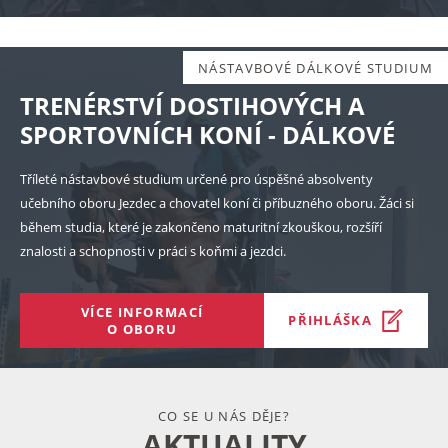
NÁSTAVBOVÉ DÁLKOVÉ STUDIUM
TRENÉRSTVÍ DOSTIHOVÝCH A
SPORTOVNÍCH KONÍ - DÁLKOVÉ
Tříleté nástavbové studium určené pro úspěšné absolventy
učebního oboru Jezdec a chovatel koní či příbuzného oboru. Žáci si
během studia, které je zakončeno maturitní zkouškou, rozšíří
znalosti a schopnosti v práci s koňmi a jezdci.
VÍCE INFORMACÍ
PŘIHLÁŠKA
O OBORU
CO SE U NÁS DĚJE?
AKTUALITY