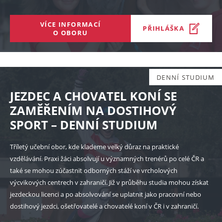
VÍCE INFORMACÍ
PŘIHLÁŠKA
O OBORU
DENNÍ STUDIUM
JEZDEC A CHOVATEL KONÍ SE
ZAMĚŘENÍM NA DOSTIHOVÝ
SPORT – DENNÍ STUDIUM
Tříletý učební obor, kde klademe velký důraz na praktické
vzdělávání. Praxi žáci absolvují u významných trenérů po celé ČR a
také se mohou zúčastnit odborných stáží ve vrcholových
výcvikových centrech v zahraničí. Již v průběhu studia mohou získat
jezdeckou licenci a po absolvování se uplatnit jako pracovní nebo
dostihový jezdci, ošetřovatelé a chovatelé koní v ČR i v zahraničí.