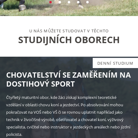
U NÁS MŮŽETE STUDOVAT V TĚCHTO
STUDIJNÍCH OBORECH
DENNÍ STUDIUM
CHOVATELSTVÍ SE ZAMĚŘENÍM NA
DOSTIHOVÝ SPORT
Čtyřletý maturitní obor, kde žáci získají komplexní teoretické
vzdělání v oblasti chovu koní a jezdectví. Po absolvování mohou
pokračovat na VOŠ nebo VŠ či se rovnou uplatnit například jako
technik v živočišné výrobě, ošetřovatel a chovatel koní, výživový
specialista, cvičitel nebo instruktor v jezdeckých areálech nebo jízdní
policista.