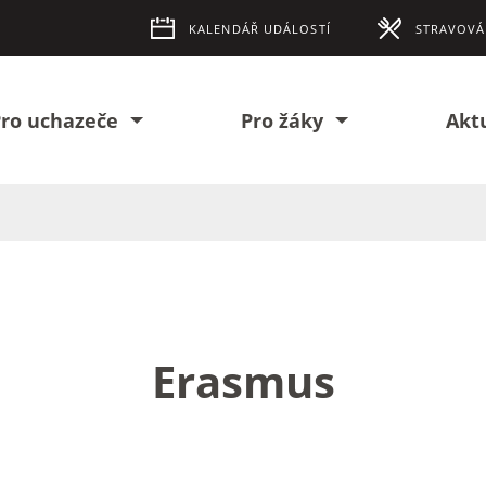
KALENDÁŘ UDÁLOSTÍ
STRAVOVÁ
ro uchazeče
Pro žáky
Akt
Erasmus