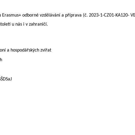
u Erasmus+ odborné vzdělávání a příprava (č. 2023-1-CZ01-KA120- VET
oletí u nás i v zahraničí.
koní a hospodářských zvířat
ch
SŠDSaJ