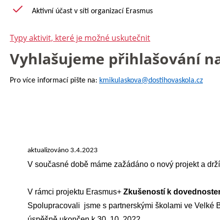
Aktivní účast v síti organizací Erasmus
Typy aktivit, které je možné uskutečnit
Vyhlašujeme přihlašování n
Pro více informací pište na:
kmikulaskova@dostihovaskola.cz
aktualizováno 3.4.2023
V současné době máme zažádáno o nový projekt a držíme 
V rámci projektu Erasmus+
Z
k
ušeností k dovednost
S
polupracovali jsme s partnerskými školami ve Velké Br
úspěšně ukončen k 30. 10. 2022.