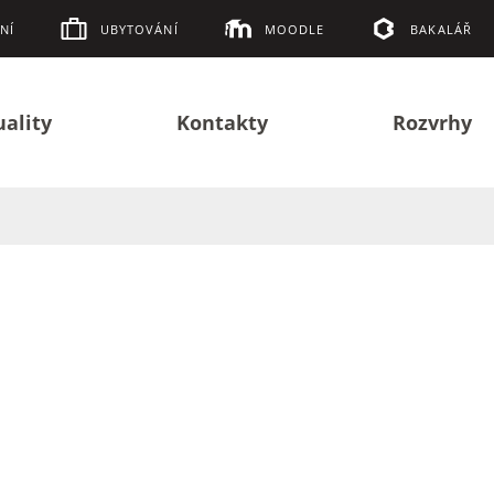
NÍ
UBYTOVÁNÍ
MOODLE
BAKALÁŘ
uality
Kontakty
Rozvrhy