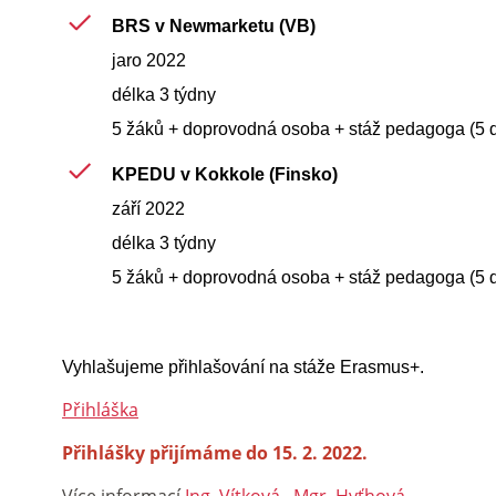
BRS v Newmarketu (VB)
jaro 2022
délka 3 týdny
5 žáků + doprovodná osoba + stáž pedagoga (5 d
KPEDU v Kokkole (Finsko)
září 2022
délka 3 týdny
5 žáků + doprovodná osoba + stáž pedagoga (5 d
Vyhlašujeme přihlašování na stáže Erasmus+.
Přihláška
Přihlášky přijímáme do 15. 2. 2022.
Více informací
Ing. Vítková
,
Mgr. Hyťhová