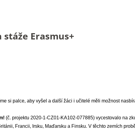
a stáže Erasmus+
si palce, aby vyšel a další žáci i učitelé měli možnost nasbíra
em!
(č. projektu 2020-1-CZ01-KA102-077885) vycestovalo na zku
itánii, Francii, Irsku, Maďarsku a Finsku. V těchto zemích prob