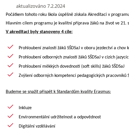
aktualizováno 7.2.2024
Počátkem tohoto roku škola úspěšně získala Akreditaci v program
Hlavním cílem programu je kvalitní příprava žáků na život ve 21. st
V akreditaci byly stanoveny 4 cíle:
Prohloubení znalostí žáků SŠDSaJ v oboru jezdectví a chov 
Prohloubení odborných znalostí žáků SŠDSaJ v cizích jazycí
Prohloubení měkkých dovedností (soft skills) žáků SŠDSaJ
Zvýšení odborných kompetencí pedagogických pracovníků 
Budeme se snažit přispět k
Standardům kvality Erasmus:
Inkluze
Environmentální udržitelnost a odpovědnost
Digitální vzdělávání