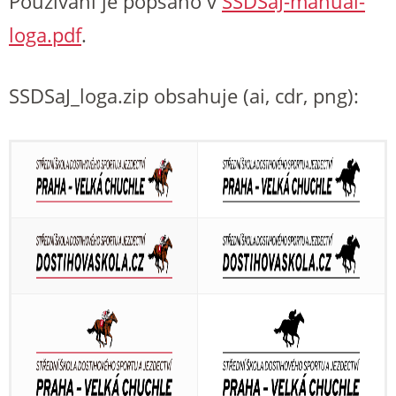
Používání je popsáno v
SSDSaJ-manual-
loga.pdf
.
SSDSaJ_loga.zip obsahuje (ai, cdr, png):