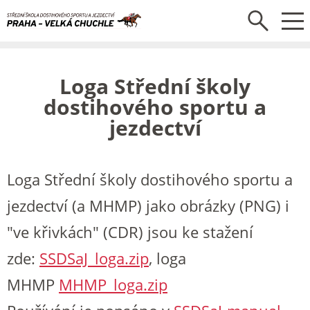
Loga Střední školy
dostihového sportu a
jezdectví
Loga Střední školy dostihového sportu a
jezdectví (a MHMP) jako obrázky (PNG) i
"ve křivkách" (CDR) jsou ke stažení
zde:
SSDSaJ_loga.zip
, loga
MHMP
MHMP_loga.zip