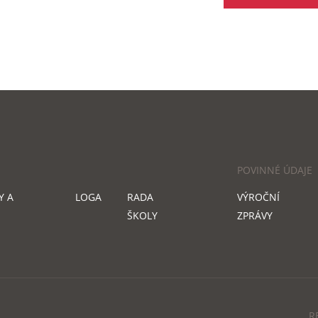
POVINNÉ ÚDAJE
Y A
LOGA
RADA
VÝROČNÍ
ŠKOLY
ZPRÁVY
R