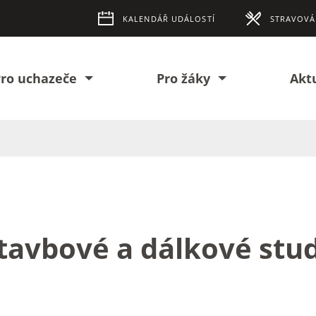
KALENDÁŘ UDÁLOSTÍ
STRAVOVÁ
ro uchazeče
Pro žáky
Akt
tavbové a dálkové stu