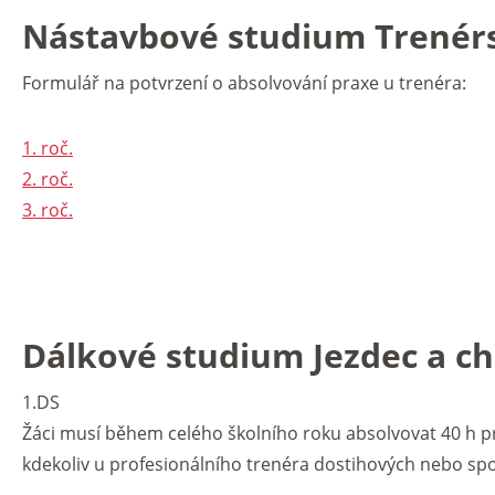
Nástavbové studium Trenérst
Formulář na potvrzení o absolvování praxe u trenéra:
1. roč.
2. roč.
3. roč.
Dálkové studium Jezdec a ch
1.DS
Žáci musí během celého školního roku absolvovat 40 h pra
kdekoliv u profesionálního trenéra dostihových nebo spor