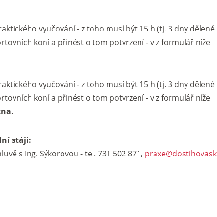
ktického vyučování - z toho musí být 15 h (tj. 3 dny dělené 
tovních koní a přinést o tom potvrzení - viz formulář níže
ktického vyučování - z toho musí být 15 h (tj. 3 dny dělené 
tovních koní a přinést o tom potvrzení - viz formulář níže
tna.
ní stáji:
uvě s Ing. Sýkorovou - tel. 731 502 871,
praxe@dostihovasko