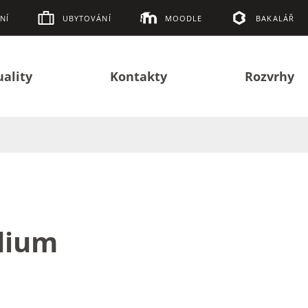
NÍ
UBYTOVÁNÍ
MOODLE
BAKALÁŘ
uality
Kontakty
Rozvrhy
dium