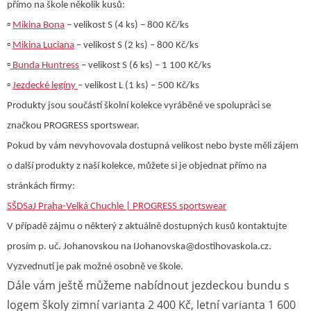
přímo na škole několik kusů:
▫️
Mikina Bona
– velikost S (4 ks) – 800 Kč/ks
▫️
Mikina Luciana
– velikost S (2 ks) – 800 Kč/ks
▫️
Bunda Huntress
– velikost S (6 ks) – 1 100 Kč/ks
▫️
Jezdecké legíny
– velikost L (1 ks) – 500 Kč/ks
Produkty jsou součástí školní kolekce vyráběné ve spolupráci se
značkou PROGRESS sportswear.
Pokud by vám nevyhovovala dostupná velikost nebo byste měli zájem
o další produkty z naší kolekce, můžete si je objednat přímo na
stránkách firmy:
SŠDSaJ Praha-Velká Chuchle | PROGRESS sportswear
V případě zájmu o některý z aktuálně dostupných kusů kontaktujte
prosím p. uč. Johanovskou na IJohanovska@dostihovaskola.cz.
Vyzvednutí je pak možné osobně ve škole.
Dále vám ještě můžeme nabídnout jezdeckou bundu s
logem školy zimní varianta 2 400 Kč, letní varianta 1 600