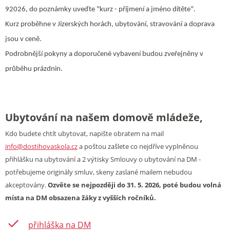
92026, do poznámky uveďte "kurz - příjmení a jméno dítěte".
Kurz proběhne v Jizerských horách, ubytování, stravování a doprava
jsou v ceně.
Podrobnější pokyny a doporučené vybavení budou zveřejněny v
průběhu prázdnin.
Ubytování na našem domově mládeže,
Kdo budete chtít ubytovat, napište obratem na mail
info@dostihovaskola.cz
a poštou zašlete co nejdříve vyplněnou
přihlášku na ubytování a 2 výtisky Smlouvy o ubytování na DM -
potřebujeme originály smluv, skeny zaslané mailem nebudou
akceptovány.
Ozvěte se nejpozději do 31. 5. 2026, poté budou volná
místa na DM obsazena žáky z vyšších ročníků.
přihláška na DM