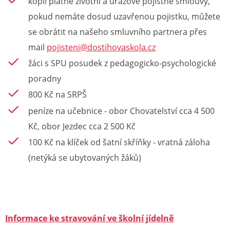
kopii platné životní a úrazové pojistné smlouvy,
pokud nemáte dosud uzavřenou pojistku, můžete
se obrátit na našeho smluvního partnera přes
mail
pojisteni@dostihovaskola.cz
žáci s SPU posudek z pedagogicko-psychologické
poradny
800 Kč na SRPŠ
peníze na učebnice - obor Chovatelství cca 4 500
Kč, obor Jezdec cca 2 500 Kč
100 Kč na klíček od šatní skříňky - vratná záloha
(netýká se ubytovaných žáků)
Informace ke stravování ve školní jídelně