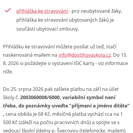
přihláška ke stravování
- pro neubytované žáky,
přihláška ke stravování ubytovaných žáků je
součástí ubytovací smlouvy.
Přihlášku ke stravování můžete posílat už teď, stačí
naskenovaná mailem na
info@dostihovaskola.cz
. Do 15.
8. 2026 si požádejte o vystavení ISIC karty - viz informace
níže.
Do 25. srpna 2026 pak zašlete platbu na září na účet
školy č.
2003060008/6000, variabilní symbol není
třeba, do poznámky uveďte "příjmení a jméno dítěte"
,
cena oběda je 68 Kč, měsíčně platba vychází cca na 1
500 Kč (záleží na počtu pracovních dnů) a spojte se s
vedoucí školní jídelny p. Švecovou (telefonicky, mailem)