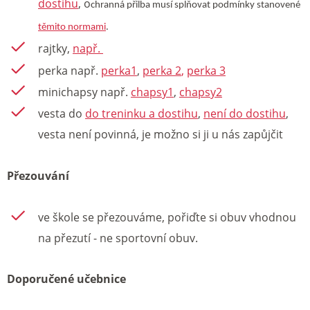
dostihu
, o
chranná přilba musí splňovat podmínky stanovené
těmito normami
.
rajtky,
např.
perka např.
perka1
,
perka 2
,
perka 3
minichapsy např.
chapsy1
,
chapsy2
vesta do
do treninku a dostihu
,
není do dostihu
,
vesta není povinná, je možno si ji u nás zapůjčit
Přezouvání
ve škole se přezouváme, pořiďte si obuv vhodnou
na přezutí - ne sportovní obuv.
Doporučené učebnice