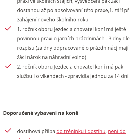
praxi ve školních stájích, vysvědčení pak žáci
dostanou až po absolvování této praxe,1. září při
zahájení nového školního roku
1. ročník oboru Jezdec a chovatel koní má ještě
povinnou praxi o jarních prázdninách - 3 dny dle
rozpisu (za dny odpracované o prázdninácj mají
žáci nárok na náhradní volno)
2. ročník oboru Jezdec a chovatel koní má pak
službu i o víkendech - zpravidla jednou za 14 dní
Doporučené vybavení na koně
dostihová přilba
do tréninku i dostihu
,
není do