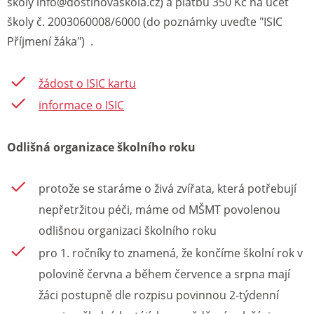
školy info@dostihovaskola.cz) a platbu 350 Kč na účet
školy č. 2003060008/6000 (do poznámky uveďte "ISIC
Příjmení žáka") .
žádost o ISIC kartu
informace o ISIC
Odlišná organizace školního roku
protože se staráme o živá zvířata, která potřebují
nepřetržitou péči, máme od MŠMT povolenou
odlišnou organizaci školního roku
pro 1. ročníky to znamená, že končíme školní rok v
polovině června a během července a srpna mají
žáci postupně dle rozpisu povinnou 2-týdenní