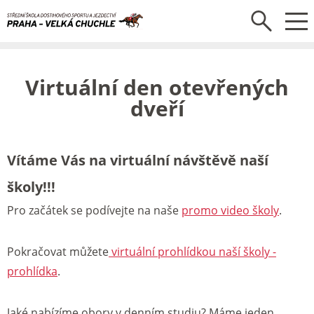
Virtuální den otevřených
dveří
Vítáme Vás na virtuální návštěvě naší
školy!!!
Pro začátek se podívejte na naše
promo video školy
.
Pokračovat můžete
virtuální prohlídkou naší školy
-
prohlídka
.
Jaké nabízíme obory v denním studiu? Máme jeden