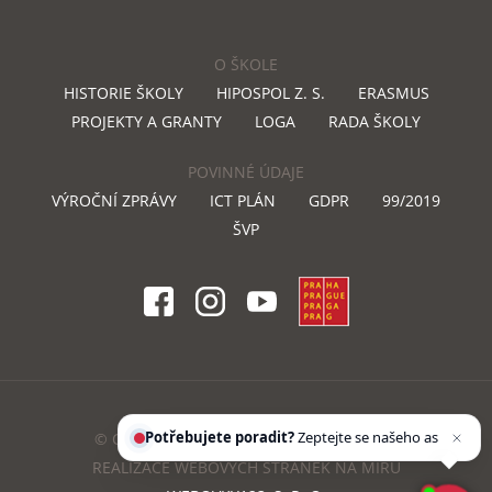
O ŠKOLE
HISTORIE ŠKOLY
HIPOSPOL Z. S.
ERASMUS
PROJEKTY A GRANTY
LOGA
RADA ŠKOLY
POVINNÉ ÚDAJE
VÝROČNÍ ZPRÁVY
ICT PLÁN
GDPR
99/2019
ŠVP
Potřebujete poradit?
Zeptejte se našeho
asistenta
Chettyho
© COPYRIGHT 2018 DOSTIHOVASKOLA.CZ
REALIZACE WEBOVÝCH STRÁNEK NA MÍRU