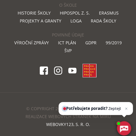
O ŠKOLE
HISTORIE ŠKOLY
HIPOSPOL Z. S.
ERASMUS
PROJEKTY A GRANTY
LOGA
RADA ŠKOLY
POVINNÉ ÚDAJE
VÝROČNÍ ZPRÁVY
ICT PLÁN
GDPR
99/2019
ŠVP
Potřebujete poradit?
Zeptejte se našeho
asiste
© COPYRIGHT 2018 DOSTIHOVASKOLA.CZ
REALIZACE WEBOVÝCH STRÁNEK NA MÍRU
WEBOVKY123, S. R. O.