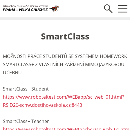
SmartClass
MOŽNOSTI PRÁCE STUDENTŮ SE SYSTÉMEM HOMEWORK
SMARTCLASS+ Z VLASTNÍCH ZAŘÍZENÍ MIMO JAZYKOVOU
UČEBNU
SmartClass+ Student
https://www.roboteltest.com/WEBapp/sc_web_01.html?
RSID20-schw.dostihovaskola.cz:8443
SmartClass+ Teacher
https://www.roboteltest.com/WEBteacher/sc_web_01.htm