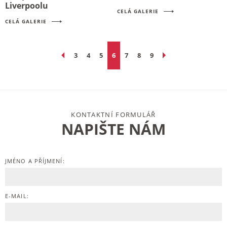
Liverpoolu
CELÁ GALERIE
CELÁ GALERIE
3
4
5
6
7
8
9
KONTAKTNÍ FORMULÁŘ
NAPIŠTE NÁM
JMÉNO A PŘÍJMENÍ:
E-MAIL: