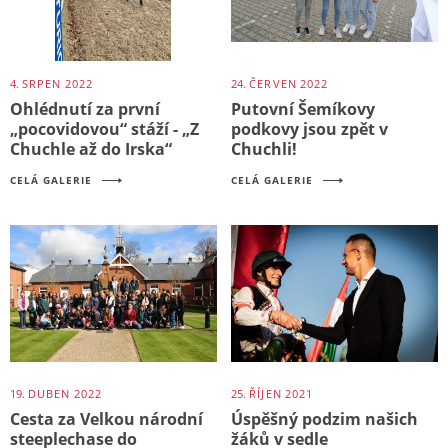
4.
SRPEN
2022
24.
ČERVEN
2022
Ohlédnutí za první
Putovní Šemíkovy
„pocovidovou“ stáží - „Z
podkovy jsou zpět v
Chuchle až do Irska“
Chuchli!
CELÁ GALERIE
CELÁ GALERIE
19.
DUBEN
2022
25.
ŘÍJEN
2021
Cesta za Velkou národní
Úspěšný podzim našich
steeplechase do
žáků v sedle