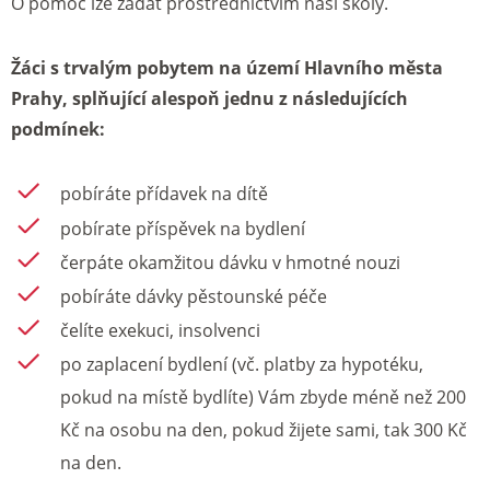
O pomoc lze žádat prostřednictvím naší školy.
Žáci s trvalým pobytem na území Hlavního města
Prahy, splňující alespoň jednu z následujících
podmínek:
pobíráte přídavek na dítě
pobírate příspěvek na bydlení
čerpáte okamžitou dávku v hmotné nouzi
pobíráte dávky pěstounské péče
čelíte exekuci, insolvenci
po zaplacení bydlení (vč. platby za hypotéku,
pokud na místě bydlíte) Vám zbyde méně než 200
Kč na osobu na den, pokud žijete sami, tak 300 Kč
na den.