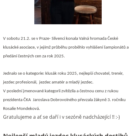
V sobotu 21.2. se v Praze- Slivenci konala Valná hromada České
klusácké asociace, v jejímž průběhu proběhlo vyhlášení šampionátů a
předání čestných cen za rok 2025.
Jednalo se o kategorie: klusák roku 2025, nejlepší chovatel, trenér,
jezdec profesionál, jezdec amatér a mladý jezdec.
V poslední jmenované kategorii zvítězila a čestnou cenu z rukou
prezidenta ČKA Jaroslava Dobrovolného převzala žákyně 3. ročníku
Rosalie Mondeková.
Gratulujeme a ať se daří i v sezóně nadcházející !! :-)
Nejlepší mladý jezdec klusáckých dostihů