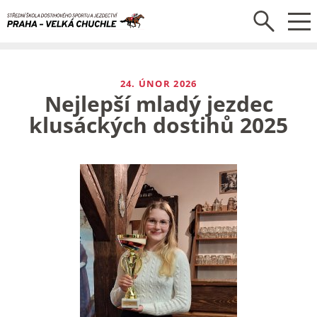
24. ÚNOR 2026
Nejlepší mladý jezdec
klusáckých dostihů 2025