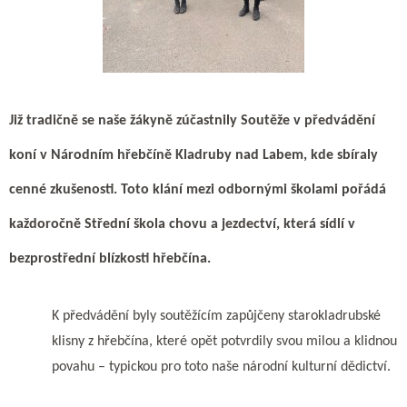
Již tradičně se naše žákyně zúčastnily Soutěže v předvádění
koní v Národním hřebčíně Kladruby nad Labem, kde sbíraly
cenné zkušenosti.
Toto klání mezi odbornými školami pořádá
každoročně Střední škola chovu a jezdectví, která sídlí v
bezprostřední blízkosti hřebčína.
K předvádění byly soutěžícím zapůjčeny starokladrubské
klisny z hřebčína, které opět potvrdily svou milou a klidnou
povahu – typickou pro toto naše národní kulturní dědictví.