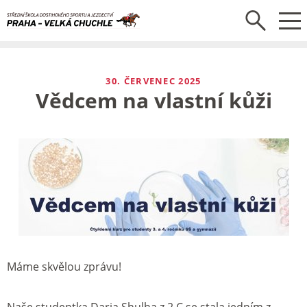
30. ČERVENEC 2025
Vědcem na vlastní kůži
Máme skvělou zprávu!
Naše studentka Daria Shulha z 2.C se stala jedním z