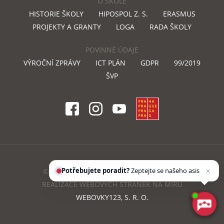
O ŠKOLE
HISTORIE ŠKOLY
HIPOSPOL Z. S.
ERASMUS
PROJEKTY A GRANTY
LOGA
RADA ŠKOLY
POVINNÉ ÚDAJE
VÝROČNÍ ZPRÁVY
ICT PLÁN
GDPR
99/2019
ŠVP
Potřebujete poradit?
Zeptejte se našeho
asistenta
Chettyho
.
© COPYRIGHT 2018 DOSTIHOVASKOLA.CZ
REALIZACE WEBOVÝCH STRÁNEK NA MÍRU
WEBOVKY123, S. R. O.