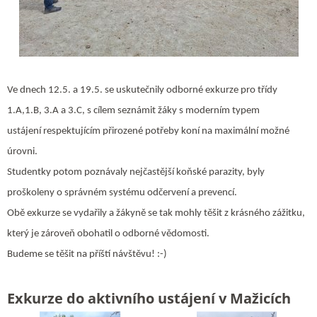
Ve dnech 12.5. a 19.5. se uskutečnily odborné exkurze pro třídy
1.A,1.B, 3.A a 3.C, s cílem seznámit žáky s moderním typem
ustájení respektujícím přirozené potřeby koní na maximální možné
úrovni.
Studentky potom poznávaly nejčastější koňské parazity, byly
proškoleny o správném systému odčervení a prevencí.
Obě exkurze se vydařily a žákyně se tak mohly těšit z krásného zážitku,
který je zároveň obohatil o odborné vědomosti.
Budeme se těšit na příští návštěvu! :-)
Exkurze do aktivního ustájení v Mažicích