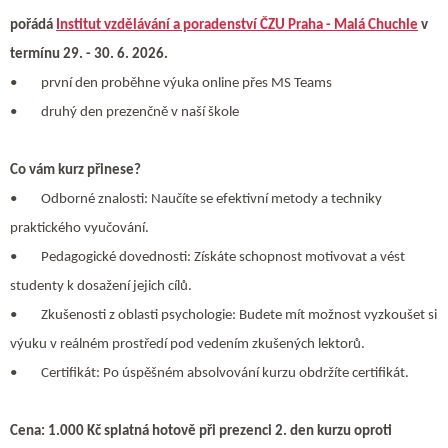
pořádá
Institut vzdělávání a poradenství ČZU Praha - Malá Chuchle
v
termínu 29. - 30. 6. 2026.
• první den proběhne výuka online přes MS Teams
• druhý den prezenčně v naší škole
Co vám kurz přinese?
• Odborné znalosti: Naučíte se efektivní metody a techniky
praktického vyučování.
• Pedagogické dovednosti: Získáte schopnost motivovat a vést
studenty k dosažení jejich cílů.
• Zkušenosti z oblasti psychologie: Budete mít možnost vyzkoušet si
výuku v reálném prostředí pod vedením zkušených lektorů.
• Certifikát: Po úspěšném absolvování kurzu obdržíte certifikát.
Cena: 1.000 Kč splatná hotově při prezenci 2. den kurzu oproti